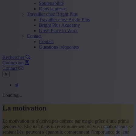
Soutenabilité
Dans la presse
Travailler chez Bright Plus
Travailler chez Bright Plus
Bright Plus Academy
Great Place to Work
Contact
Contact
Questions fréquentes
Rechercher
Connexion
Contact
fr
nl
Loading...
La motivation
La motivation ne s’active pas comme par magie grâce à une prime
généreuse. Elle naît dans un environnement où vos collaborateurs se
sentent liés, peuvent s’épanouir, comprennent l’importance de leur