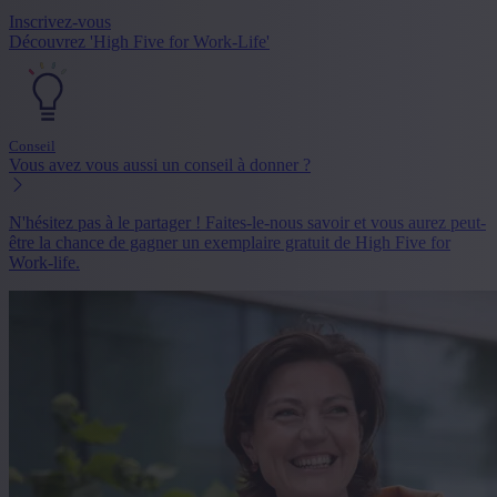
Inscrivez-vous
Découvrez 'High Five for Work-Life'
Conseil
Vous avez vous aussi un conseil à donner ?
N'hésitez pas à le partager ! Faites-le-nous savoir et vous aurez peut-
être la chance de gagner un exemplaire gratuit de High Five for
Work-life.