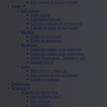
Une passion de tous les instants
Outils
Calculateurs
Outil salarial
Calculateur brut-net
Calculez votre pécule de vacances
Calculer la prime de fin d'année
Postuler
Guide de candidature
Guide de démarrage
Recherche
Guide des salaires pour employés
Guide des salaires pour employeurs
Bright Perspectives - Tendances RH
Rapport Gen Z
Livres
High Five for Work Life
Une passion de tous les instants
Goodbye Assistant
Événements
À propos
À propos de Bright Plus
Qui est Bright Plus ?
Nos services
RGF staffing