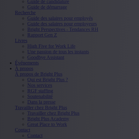
Guide de candidature
Guide de démarrage
Recherche
Guide des salaires pour employés
Guide des salaires pour employeurs
Bright Perspectives - Tendances RH
Rapport Gen Z
Livres
High Five for Work Life
Une passion de tous les instants
Goodbye Assistant
Événements
À propos
À propos de Bright Plus
Qui est Bright Plus ?
Nos services
RGF staffing
Soutenabilité
Dans la presse
Travailler chez Bright Plus
Travailler chez Bright Plus
Bright Plus Academy
Great Place to Work
Contact
Contact